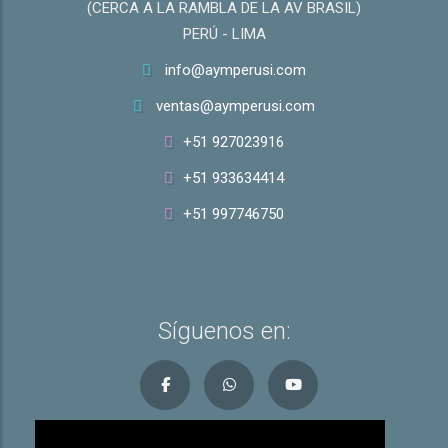
(CERCA A LA RAMBLA DE LA AV BRASIL)
PERÚ - LIMA
info@aymperusi.com
ventas@aymperusi.com
+51 927023916
+51 933634414
+51 997746750
Síguenos en: